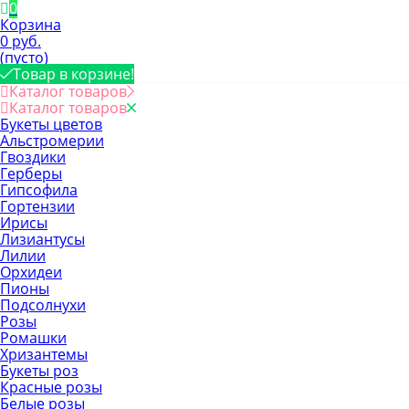
0
Корзина
0 руб.
(пусто)
Товар в корзине!
Каталог товаров
Каталог товаров
Букеты цветов
Альстромерии
Гвоздики
Герберы
Гипсофила
Гортензии
Ирисы
Лизиантусы
Лилии
Орхидеи
Пионы
Подсолнухи
Розы
Ромашки
Хризантемы
Букеты роз
Красные розы
Белые розы