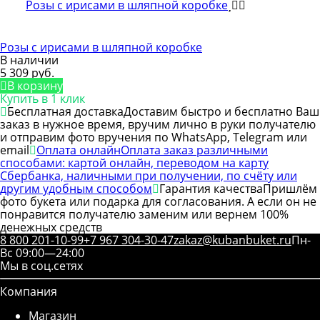
Розы с ирисами в шляпной коробке
В наличии
5 309 руб.
В корзину
Купить в 1 клик
Бесплатная доставка
Доставим быстро и бесплатно Ваш
заказ в нужное время, вручим лично в руки получателю
и отправим фото вручения по WhatsApp, Telegram или
email
Оплата онлайн
Оплата заказ различными
способами: картой онлайн, переводом на карту
Сбербанка, наличными при получении, по счёту или
другим удобным способом
Гарантия качества
Пришлём
фото букета или подарка для согласования. А если он не
понравится получателю заменим или вернем 100%
денежных средств
8 800 201-10-99
+7 967 304-30-47
zakaz@kubanbuket.ru
Пн-
Вс 09:00—24:00
Мы в соц.сетях
Компания
Магазин