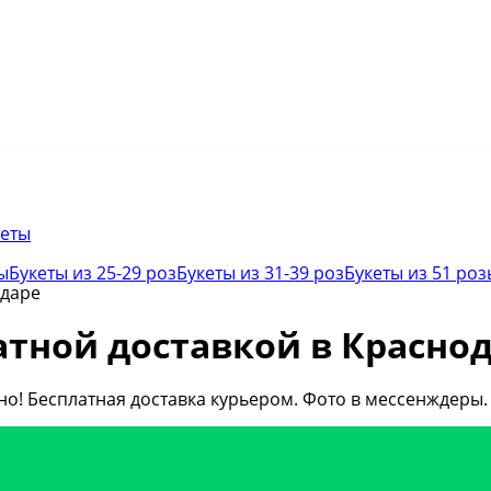
кеты
ы
Букеты из 25-29 роз
Букеты из 31-39 роз
Букеты из 51 роз
одаре
латной доставкой в Красно
но! Бесплатная доставка курьером. Фото в мессенждеры.