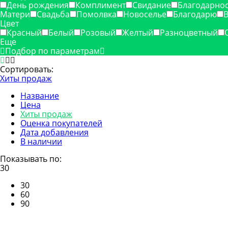
День рождения
Комплимент
Свидание
Благодарнос
Матери
Свадьба
Помолвка
Новоселье
Благодарю
Цвет
Красный
Белый
Розовый
Желтый
Разноцветный
Еще
Подбор по параметрам
Сортировать:
Хиты продаж
Название
Цена
Хиты продаж
Оценка покупателей
Дата добавления
В наличии
Показывать по:
30
30
60
90