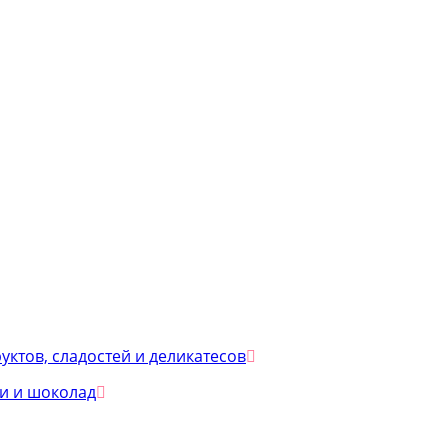
уктов, сладостей и деликатесов
и и шоколад