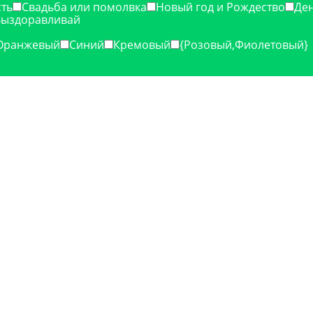
ть
Свадьба или помолвка
Новый год и Рождество
Ден
Выздоравливай
Оранжевый
Синий
Кремовый
{Розовый,Фиолетовый}