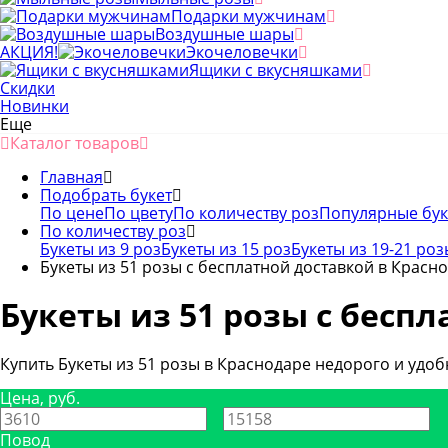
Подарки мужчинам
Воздушные шары
АКЦИЯ!
Экочеловечки
Ящики с вкусняшками
Скидки
Новинки
Еще
Каталог товаров
Главная
Подобрать букет
По цене
По цвету
По количеству роз
Популярные бу
По количеству роз
Букеты из 9 роз
Букеты из 15 роз
Букеты из 19-21 роз
Букеты из 51 розы с бесплатной доставкой в Красн
Букеты из 51 розы с бесп
Купить Букеты из 51 розы в Краснодаре недорого и удоб
Цена, руб.
—
Повод