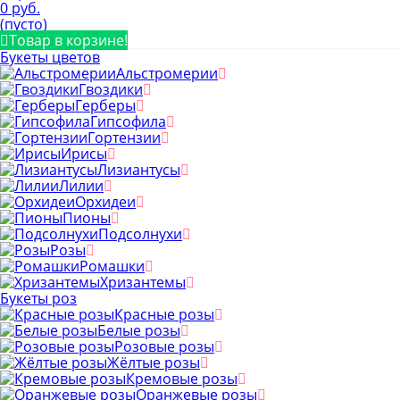
0 руб.
(пусто)
Товар в корзине!
Букеты цветов
Альстромерии
Гвоздики
Герберы
Гипсофила
Гортензии
Ирисы
Лизиантусы
Лилии
Орхидеи
Пионы
Подсолнухи
Розы
Ромашки
Хризантемы
Букеты роз
Красные розы
Белые розы
Розовые розы
Жёлтые розы
Кремовые розы
Оранжевые розы