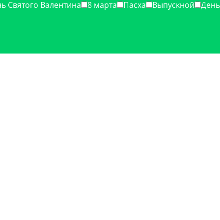
ь Святого Валентина
8 марта
Пасха
Выпускной
День