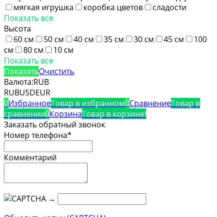
мягкая игрушка
коробка цветов
сладости
Показать все
Высота
60 см
50 см
40 см
35 см
30 см
45 см
100
см
80 см
10 см
Показать все
Показать
Очистить
Валюта:
RUB
RUB
USD
EUR
0
Избранное
Товар в избранном
0
Сравнение
Товар в
сравнении
0
Корзина
Товар в корзине!
Заказать обратный звонок
Номер телефона*
Комментарий
→