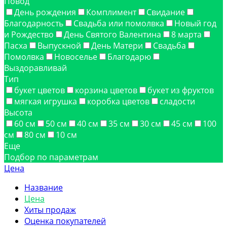
Повод
День рождения
Комплимент
Свидание
Благодарность
Свадьба или помолвка
Новый год
и Рождество
День Святого Валентина
8 марта
Пасха
Выпускной
День Матери
Свадьба
Помолвка
Новоселье
Благодарю
Выздоравливай
Тип
букет цветов
корзина цветов
букет из фруктов
мягкая игрушка
коробка цветов
сладости
Высота
60 см
50 см
40 см
35 см
30 см
45 см
100
см
80 см
10 см
Еще
Подбор по параметрам
Цена
Название
Цена
Хиты продаж
Оценка покупателей