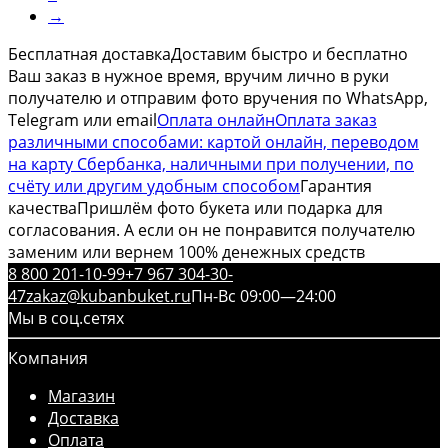
→
Бесплатная доставка
Доставим быстро и бесплатно
Ваш заказ в нужное время, вручим лично в руки
получателю и отправим фото вручения по WhatsApp,
Telegram или email
Оплата онлайн
Оплата заказ
различными способами: картой онлайн, переводом
на карту Сбербанка, наличными при получении, по
счёту или другим удобным способом
Гарантия
качества
Пришлём фото букета или подарка для
согласования. А если он не понравится получателю
заменим или вернем 100% денежных средств
8 800 201-10-99
+7 967 304-30-
47
zakaz@kubanbuket.ru
Пн-Вс 09:00—24:00
Мы в соц.сетях
Компания
Магазин
Доставка
Оплата