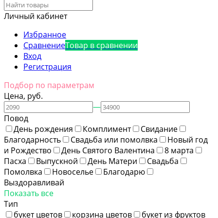
Личный кабинет
Избранное
Сравнение
Товар в сравнении
Вход
Регистрация
Подбор по параметрам
Цена, руб.
—
Повод
День рождения
Комплимент
Свидание
Благодарность
Свадьба или помолвка
Новый год
и Рождество
День Святого Валентина
8 марта
Пасха
Выпускной
День Матери
Свадьба
Помолвка
Новоселье
Благодарю
Выздоравливай
Показать все
Тип
букет цветов
корзина цветов
букет из фруктов