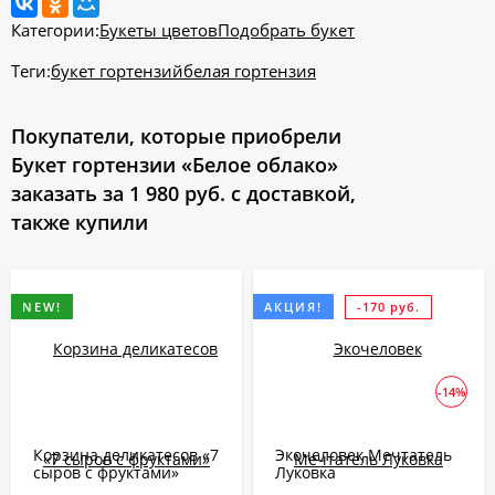
Категории:
Букеты цветов
Подобрать букет
Теги:
букет гортензий
белая гортензия
Покупатели, которые приобрели
Букет гортензии «Белое облако»
заказать за 1 980 руб. с доставкой,
также купили
-170 руб.
NEW!
АКЦИЯ!
-14%
Корзина деликатесов «7
Экочеловек Мечтатель
сыров с фруктами»
Луковка