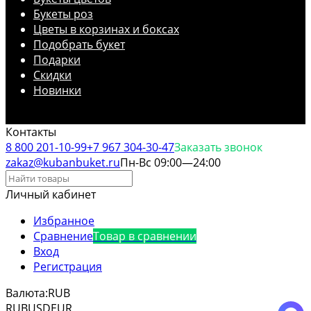
Букеты роз
Цветы в корзинах и боксах
Подобрать букет
Подарки
Скидки
Новинки
Контакты
8 800 201-10-99
+7 967 304-30-47
Заказать звонок
zakaz@kubanbuket.ru
Пн-Вс 09:00—24:00
Личный кабинет
Избранное
Сравнение
Товар в сравнении
Вход
Регистрация
Валюта:
RUB
RUB
USD
EUR