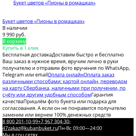
Букет цветов «Пионы в ромашках»
В наличии
9 990 руб.
В корзину
Купить в 1 клик
Бесплатная доставка
Доставим быстро и бесплатно
Ваш заказ в нужное время, вручим лично в руки
получателю и отправим фото вручения по WhatsApp,
Telegram или email
Оплата онлайн
Оплата заказ
различными способами: картой онлайн, переводом
на карту Сбербанка, наличными при получении, по
счёту или другим удобным способом
Гарантия
качества
Пришлём фото букета или подарка для
согласования. А если он не понравится получателю
заменим или вернем 100% денежных средств
8 800 201-10-99
+7 967 304-30-
47
zakaz@kubanbuket.ru
Пн-Вс 09:00—24:00
Мы в соц.сетях