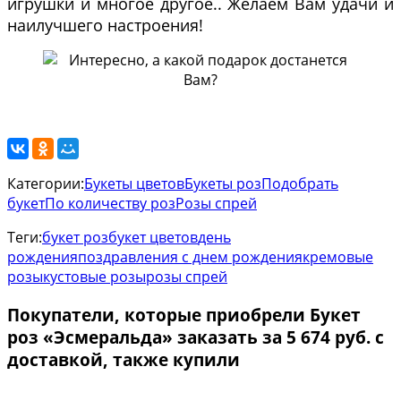
игрушки и многое другое.. Желаем Вам удачи и
наилучшего настроения!
Категории:
Букеты цветов
Букеты роз
Подобрать
букет
По количеству роз
Розы спрей
Теги:
букет роз
букет цветов
день
рождения
поздравления с днем рождения
кремовые
розы
кустовые розы
розы спрей
Покупатели, которые приобрели Букет
роз «Эсмеральда» заказать за 5 674 руб. с
доставкой, также купили