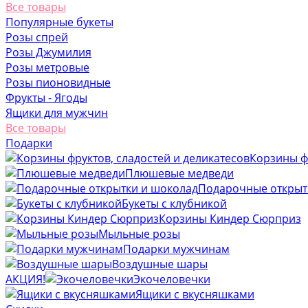
Все товары
Популярные букеты
Розы спрей
Розы Джумилия
Розы метровые
Розы пионовидные
Фрукты - Ягоды
Ящики для мужчин
Все товары
Подарки
Корзины фр
Плюшевые медведи
Подарочные открыт
Букеты с клубникой
Корзины Киндер Сюрприз
Мыльные розы
Подарки мужчинам
Воздушные шары
АКЦИЯ!
Экочеловечки
Ящики с вкусняшками