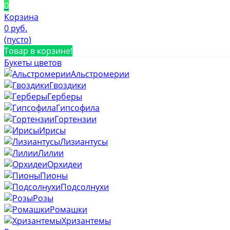
0
Корзина
0 руб.
(пусто)
Товар в корзине!
Букеты цветов
Альстромерии
Гвоздики
Герберы
Гипсофила
Гортензии
Ирисы
Лизиантусы
Лилии
Орхидеи
Пионы
Подсолнухи
Розы
Ромашки
Хризантемы