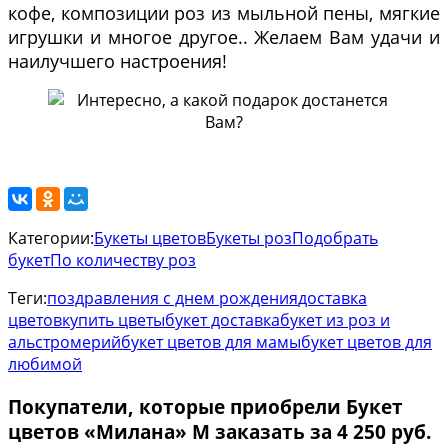
кофе, композиции роз из мыльной пены, мягкие
игрушки и многое другое.. Желаем Вам удачи и
наилучшего настроения!
Категории:
Букеты цветов
Букеты роз
Подобрать
букет
По количеству роз
Теги:
поздравления с днем рождения
доставка
цветов
купить цветы
букет доставка
букет из роз и
альстромерий
букет цветов для мамы
букет цветов для
любимой
Покупатели, которые приобрели Букет
цветов «Милана» М заказать за 4 250 руб.