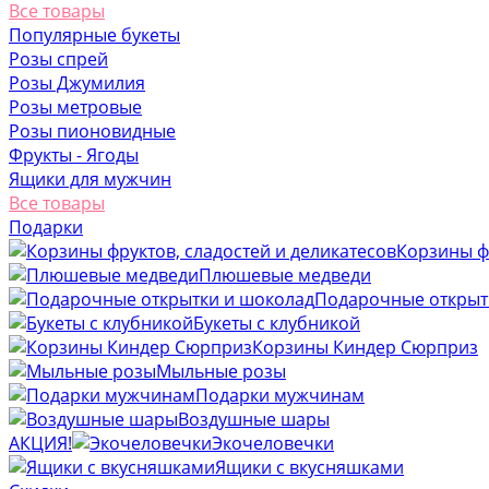
Все товары
Популярные букеты
Розы спрей
Розы Джумилия
Розы метровые
Розы пионовидные
Фрукты - Ягоды
Ящики для мужчин
Все товары
Подарки
Корзины фр
Плюшевые медведи
Подарочные открыт
Букеты с клубникой
Корзины Киндер Сюрприз
Мыльные розы
Подарки мужчинам
Воздушные шары
АКЦИЯ!
Экочеловечки
Ящики с вкусняшками