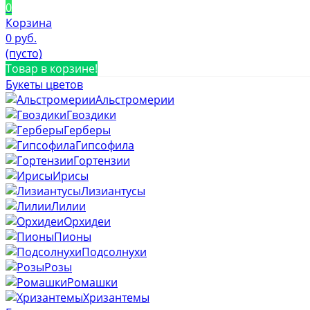
0
Корзина
0 руб.
(пусто)
Товар в корзине!
Букеты цветов
Альстромерии
Гвоздики
Герберы
Гипсофила
Гортензии
Ирисы
Лизиантусы
Лилии
Орхидеи
Пионы
Подсолнухи
Розы
Ромашки
Хризантемы