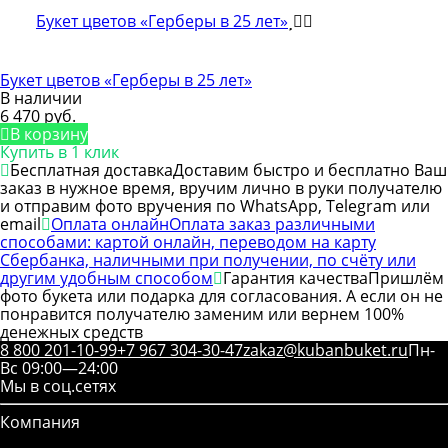
Букет цветов «Герберы в 25 лет»
В наличии
6 470 руб.
В корзину
Купить в 1 клик
Бесплатная доставка
Доставим быстро и бесплатно Ваш
заказ в нужное время, вручим лично в руки получателю
и отправим фото вручения по WhatsApp, Telegram или
email
Оплата онлайн
Оплата заказ различными
способами: картой онлайн, переводом на карту
Сбербанка, наличными при получении, по счёту или
другим удобным способом
Гарантия качества
Пришлём
фото букета или подарка для согласования. А если он не
понравится получателю заменим или вернем 100%
денежных средств
8 800 201-10-99
+7 967 304-30-47
zakaz@kubanbuket.ru
Пн-
Вс 09:00—24:00
Мы в соц.сетях
Компания