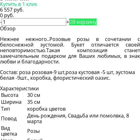
Купить в 1 клик
6 557 руб.
0 руб.
-
+
В корзину
Обзор
Нежнее нежного..Розовые розы в сочетании с
белоснежной эустомой. Букет отличается своей
неповторимостью.Такая композиция станет
замечательным подарком для Ваших любимых, в знак
любви и благодарности.
Состав: роза розовая-9 шт,роза кустовая -5 шт, эустома
белая -9шт., коробка, флористический оазис.
Характеристики
Высота
30 см
Ширина
35 см
Тип
коробка цветов
День рождения, Свадьба или помолвка, 8
Повод
марта
Вид
Розы
цветка