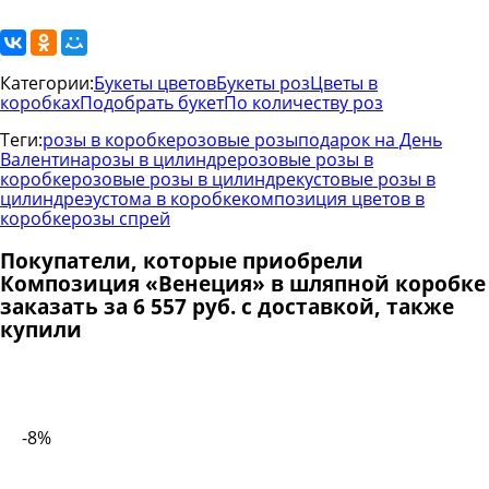
Категории:
Букеты цветов
Букеты роз
Цветы в
коробках
Подобрать букет
По количеству роз
Теги:
розы в коробке
розовые розы
подарок на День
Валентина
розы в цилиндре
розовые розы в
коробке
розовые розы в цилиндре
кустовые розы в
цилиндре
эустома в коробке
композиция цветов в
коробке
розы спрей
Покупатели, которые приобрели
Композиция «Венеция» в шляпной коробке
заказать за 6 557 руб. с доставкой, также
купили
-8%