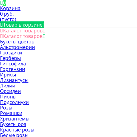
0
Корзина
0 руб.
(пусто)
Товар в корзине!
Каталог товаров
Каталог товаров
Букеты цветов
Альстромерии
Гвоздики
Герберы
Гипсофила
Гортензии
Ирисы
Лизиантусы
Лилии
Орхидеи
Пионы
Подсолнухи
Розы
Ромашки
Хризантемы
Букеты роз
Красные розы
Белые розы