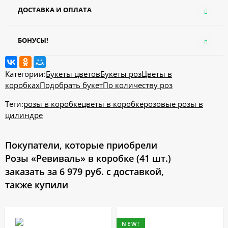
ДОСТАВКА И ОПЛАТА
БОНУСЫ!
Категории:
Букеты цветов
Букеты роз
Цветы в
коробках
Подобрать букет
По количеству роз
Теги:
розы в коробке
цветы в коробке
розовые розы в
цилиндре
Покупатели, которые приобрели
Розы «Ревиваль» в коробке (41 шт.)
заказать за 6 979 руб. с доставкой,
также купили
NEW!