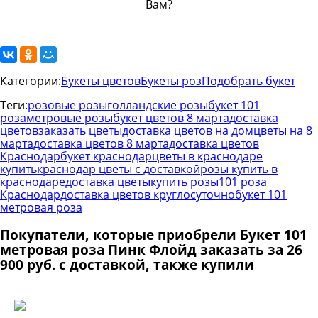
Категории:
Букеты цветов
Букеты роз
Подобрать букет
Теги:
розовые розы
голландские розы
букет 101
роза
метровые розы
букет цветов 8 марта
доставка
цветов
заказать цветы
доставка цветов на дом
цветы на 8
марта
доставка цветов 8 марта
доставка цветов
Краснодар
букет краснодар
цветы в краснодаре
купить
краснодар цветы с доставкой
розы купить в
краснодаре
доставка цветы
купить розы
101 роза
Краснодар
доставка цветов круглосуточно
букет 101
метровая роза
Покупатели, которые приобрели Букет 101
метровая роза Пинк Флойд заказать за 26
900 руб. с доставкой, также купили