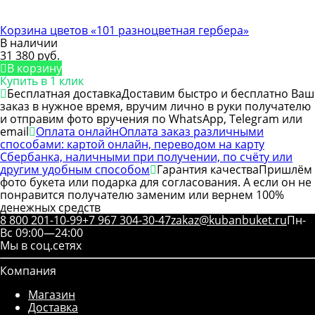
Корзина цветов «101 разноцветная гербера»
В наличии
31 380 руб.
В корзину
Купить в 1 клик
Бесплатная доставка
Доставим быстро и бесплатно Ваш
заказ в нужное время, вручим лично в руки получателю
и отправим фото вручения по WhatsApp, Telegram или
email
Оплата онлайн
Оплата заказ различными
способами: картой онлайн, переводом на карту
Сбербанка, наличными при получении, по счёту или
другим удобным способом
Гарантия качества
Пришлём
фото букета или подарка для согласования. А если он не
понравится получателю заменим или вернем 100%
денежных средств
8 800 201-10-99
+7 967 304-30-47
zakaz@kubanbuket.ru
Пн-
Вс 09:00—24:00
Мы в соц.сетях
Компания
Магазин
Доставка