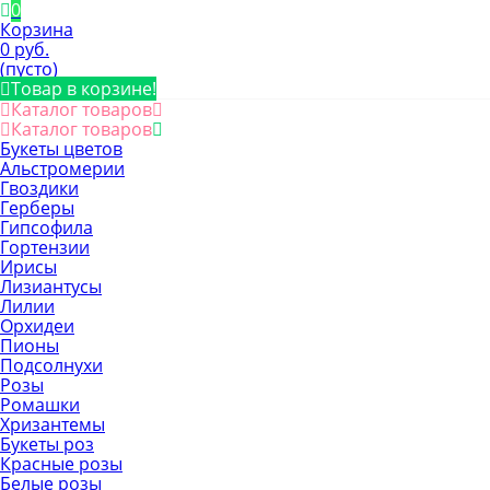
0
Корзина
0 руб.
(пусто)
Товар в корзине!
Каталог товаров
Каталог товаров
Букеты цветов
Альстромерии
Гвоздики
Герберы
Гипсофила
Гортензии
Ирисы
Лизиантусы
Лилии
Орхидеи
Пионы
Подсолнухи
Розы
Ромашки
Хризантемы
Букеты роз
Красные розы
Белые розы