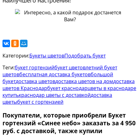
наилучшего настроения!
Категории:
Букеты цветов
Подобрать букет
Теги:
букет гортензий
букет цветов
летний букет
цветов
бесплатная доставка букетов
большой
букет
доставка цветов
доставка цветов на дом
доставка
цветов Краснодар
букет краснодар
цветы в краснодаре
купить
краснодар цветы с доставкой
доставка
цветы
букет с гортензией
Покупатели, которые приобрели Букет
гортензий «Синее небо» заказать за 4 950
руб. с доставкой, также купили