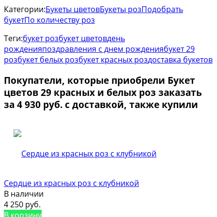
Категории:
Букеты цветов
Букеты роз
Подобрать
букет
По количеству роз
Теги:
букет роз
букет цветов
день
рождения
поздравления с днем рождения
букет 29
роз
букет белых роз
букет красных роз
доставка букетов
Покупатели, которые приобрели Букет
цветов 29 красных и белых роз заказать
за 4 930 руб. с доставкой, также купили
Сердце из красных роз с клубникой
В наличии
4 250 руб.
В корзину