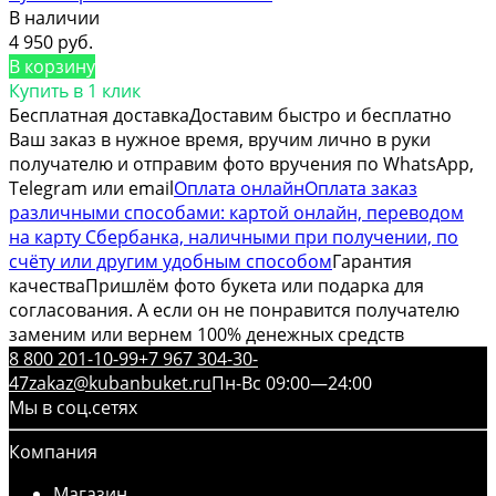
В наличии
4 950 руб.
В корзину
Купить в 1 клик
Бесплатная доставка
Доставим быстро и бесплатно
Ваш заказ в нужное время, вручим лично в руки
получателю и отправим фото вручения по WhatsApp,
Telegram или email
Оплата онлайн
Оплата заказ
различными способами: картой онлайн, переводом
на карту Сбербанка, наличными при получении, по
счёту или другим удобным способом
Гарантия
качества
Пришлём фото букета или подарка для
согласования. А если он не понравится получателю
заменим или вернем 100% денежных средств
8 800 201-10-99
+7 967 304-30-
47
zakaz@kubanbuket.ru
Пн-Вс 09:00—24:00
Мы в соц.сетях
Компания
Магазин